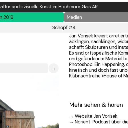
val für audiovisuelle Kunst im Hochmoor Gais AR
en 2019
Medien
Schopf #4
Jan Vorisek kreiert arretie
abklingen, nachklingen, wider
schafft Skulpturen und Inst
Es sind ortsspezifische Ko
und gefundenem Material be
Photoshop. Ein Happening, da
→
kinetisch und doch fast unb
Klubnachtreihe «House of Mi
Mehr sehen & hören
→
Website Jan Vorisek
→
Norient-Podcast über die 