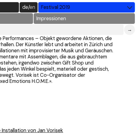
de
/
en
Festival 2019
Impressionen
→
rte Performances – Objekt gewordene ­Aktionen, die
hallen. Der Künstler lebt und arbeitet in Zürich und
allationen mit improvisierter Musik und Geräuschen.
mmentare mit Assemblagen, die aus gebrauchtem
stehen, irgendwo zwischen Gift Shop und
s jeden Winkel bespielt, materiell oder gestisch,
ewegt. Vorisek ist Co-Organisator der
xed Emotions H.O.M.E.».
Installation von Jan Vorisek