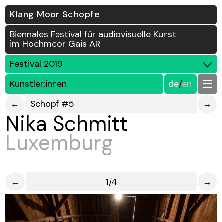
Klang Moor Schopfe
Biennales Festival für audiovisuelle Kunst
im Hochmoor Gais AR
Festival 2019
Künstler:innen
de
/
en
←
Schopf #5
→
Nika Schmitt
Luxemburg
←
1/4
→