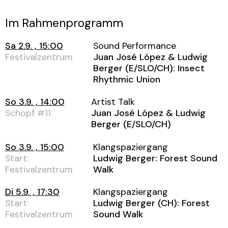
Im Rahmenprogramm
Sa 2.9. , 15:00
Sound Performance
Festivalzentrum
Juan José López & Ludwig
Berger (E/SLO/CH): Insect
Rhythmic Union
So 3.9. , 14:00
Artist Talk
Schopf #11
Juan José López & Ludwig
Berger (E/SLO/CH)
So 3.9. , 15:00
Klangspaziergang
Start:
Ludwig Berger: Forest Sound
Festivalzentrum
Walk
Di 5.9. , 17:30
Klangspaziergang
Start:
Ludwig Berger (CH): Forest
Festivalzentrum
Sound Walk