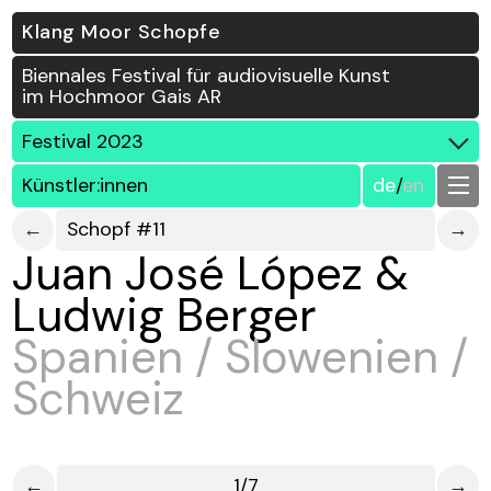
Klang Moor Schopfe
Biennales Festival für audiovisuelle Kunst
im Hochmoor Gais AR
Festival 2023
Künstler:innen
de
/
en
←
Schopf #11
→
Juan José López &
Ludwig Berger
Spanien / Slowenien /
Schweiz
←
1/7
→