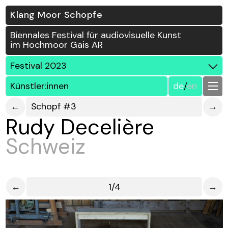
Klang Moor Schopfe
Biennales Festival für audiovisuelle Kunst
im Hochmoor Gais AR
Festival 2023
Künstler:innen
de
/
en
←
Schopf #3
→
Rudy Decelière
Schweiz
←
1/4
→