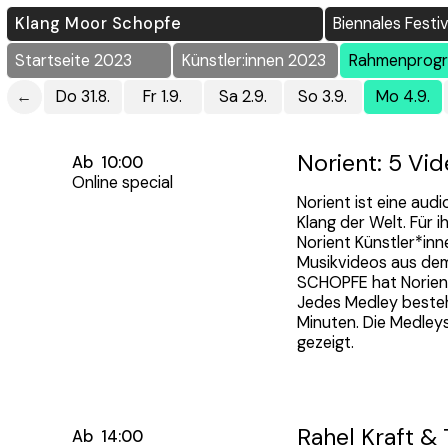
Klang Moor Schopfe
Biennales Festi
Startseite 2023
Künstler:innen 2023
Rahmenprog
←
Do 31.8.
Fr 1.9.
Sa 2.9.
So 3.9.
Mo 4.9.
Norient: 5 Vi
Ab 10:00
Online special
Norient ist eine aud
Klang der Welt. Für 
Norient Künstler*inn
Musikvideos aus dem
SCHOPFE hat Norient 
Jedes Medley besteh
Minuten. Die Medley
gezeigt.
Rahel Kraft &
Ab 14:00