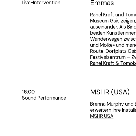
Emmas
Live-Intervention
Rahel Kraft und Tomok
Museum Gais zeigen,
auseinander. Als Bin
beiden Künstlerinne
Wanderwegen zwisch
und Molke» und manc
Route: Dorfplatz Ga
Festivalzentrum – Zw
Rahel Kraft & Tomok
MSHR (USA)
16:00
Sound Performance
Brenna Murphy und B
erweitern ihre Instal
MSHR USA