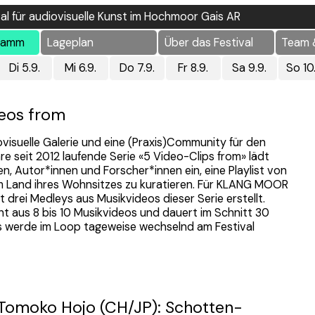
val für audiovisuelle Kunst im Hochmoor Gais AR
ramm
Lageplan
Über das Festival
Team 
Di 5.9.
Mi 6.9.
Do 7.9.
Fr 8.9.
Sa 9.9.
So 10
deos from
iovisuelle Galerie und eine (Praxis)Community für den
ihre seit 2012 laufende Serie «5 Video-Clips from» lädt
en, Autor*innen und Forscher*innen ein, eine Playlist von
 Land ihres Wohnsitzes zu kuratieren. Für KLANG MOOR
drei Medleys aus Musikvideos dieser Serie erstellt.
t aus 8 bis 10 Musikvideos und dauert im Schnitt 30
s werde im Loop tageweise wechselnd am Festival
 Tomoko Hojo (CH/JP): Schotten-