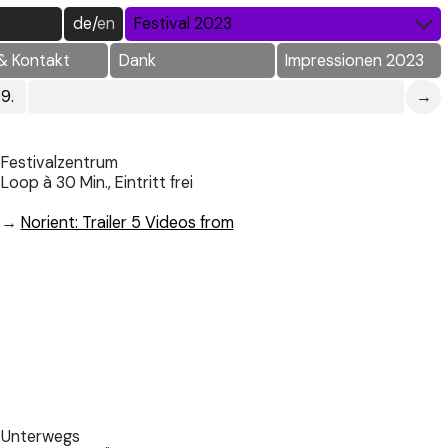
de
/
en
Festival 2023
& Kontakt
Dank
Impressionen 2023
.9.
→
Festivalzentrum
Loop à 30 Min., Eintritt frei
→
Norient: Trailer 5 Videos from
Unterwegs